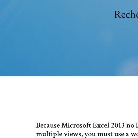
Reche
Because Microsoft Excel 2013 no 
multiple views, you must use a w