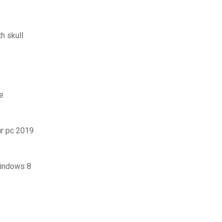
h skull
e
ur pc 2019
windows 8