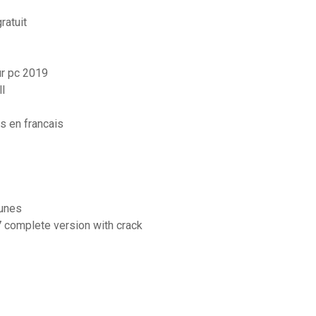
ratuit
ur pc 2019
l
ts en francais
tunes
7 complete version with crack